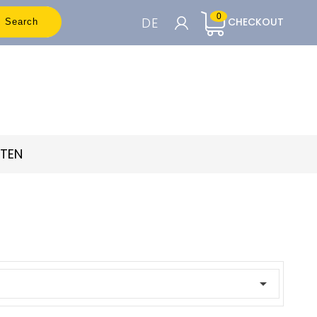
0
DE
CHECKOUT
Search
WARENKORB

Um die Preise sehen zu können, müssen
Sie registriert sein
TTEN
Accedi o Registrati
