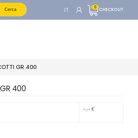
0
IT
CHECKOUT
Cerca
CARRELLO

Per vedere i prezzi è necessario essere
registrati
COTTI GR 400
Accedi o Registrati
 GR 400
--,-- €