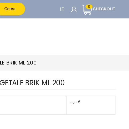
0
IT
CHECKOUT
Cerca
CARRELLO

Per vedere i prezzi è necessario essere
registrati
E BRIK ML 200
Accedi o Registrati
GETALE BRIK ML 200
--,-- €