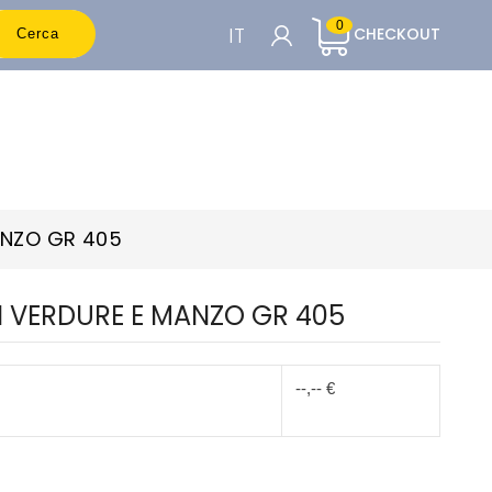
0
IT
CHECKOUT
Cerca
CARRELLO

Per vedere i prezzi è necessario essere
registrati
ANZO GR 405
Accedi o Registrati
 VERDURE E MANZO GR 405
--,-- €