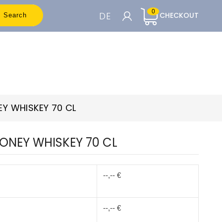
0
DE
CHECKOUT
Search
WARENKORB

Um die Preise sehen zu können, müssen
Sie registriert sein
EY WHISKEY 70 CL
Accedi o Registrati
HONEY WHISKEY 70 CL
--,-- €
--,-- €