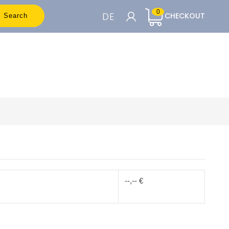
0
DE
CHECKOUT
Search
WARENKORB

Um die Preise sehen zu können, müssen
Sie registriert sein
Accedi o Registrati
--,-- €