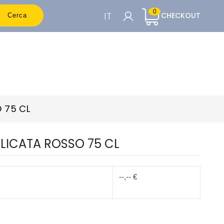
0
IT
CHECKOUT
Cerca
CARRELLO

Per vedere i prezzi è necessario essere
registrati
 75 CL
Accedi o Registrati
LICATA ROSSO 75 CL
--,-- €