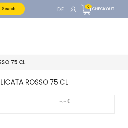
0
DE
CHECKOUT
Search
WARENKORB

Um die Preise sehen zu können, müssen
Sie registriert sein
SSO 75 CL
Accedi o Registrati
LICATA ROSSO 75 CL
--,-- €