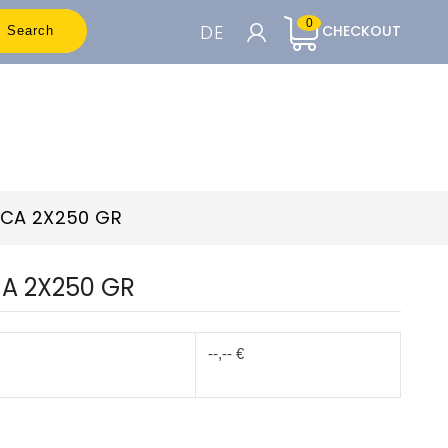
0
DE
CHECKOUT
Search
WARENKORB

Um die Preise sehen zu können, müssen
Sie registriert sein
ICA 2X250 GR
Accedi o Registrati
CA 2X250 GR
--,-- €