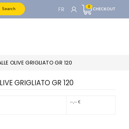
0
FR
CHECKOUT
Search
CARRELLO

Per vedere i prezzi è necessario essere
registrati
LE OLIVE GRIGLIATO GR 120
Accedi o Registrati
IVE GRIGLIATO GR 120
--,-- €