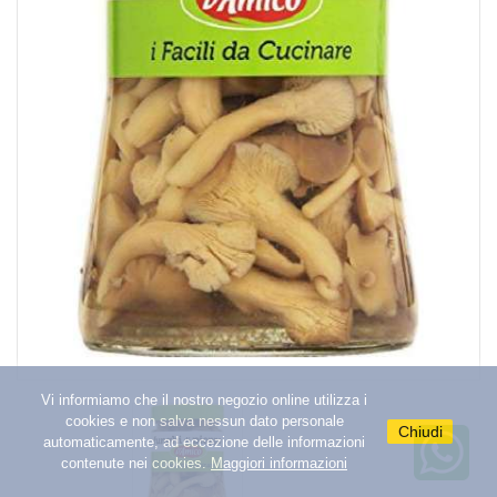
remove_circle
SOTTOLIO SOTTACETO E FUNGHI
FUNGHI
CARCIOFI
POMODORI SECCHI E PEPERONI
MELANZANE E ZUCCHINE
ALTRE VERDURE
add_circle
SALSE E PATE'
add_circle
LEGUMI MAIS E CONSERVE VEGETALI
add_circle
TONNO CONSERVE ITTICO E CARNE
add_circle
BISCOTTI E FETTE BISCOTTATE
add_circle
CAFFE TEA ZUCCHERO
Vi informiamo che il nostro negozio online utilizza i
cookies e non salva nessun dato personale
add_circle
Chiudi
PRIMA COLAZIONE E MERENDINE
automaticamente, ad eccezione delle informazioni
contenute nei cookies.
Maggiori informazioni
add_circle
MARMELLATE MIELE E SPALMABILI