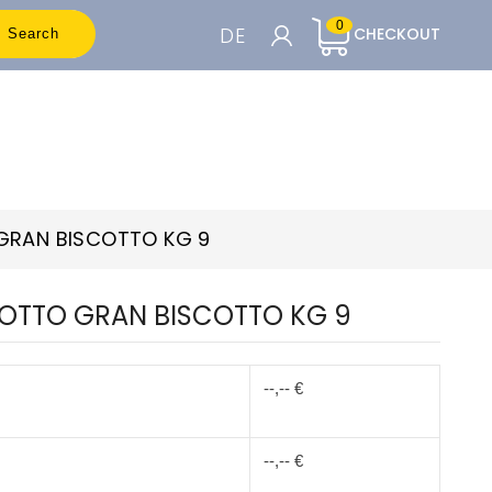
0
DE
CHECKOUT
Search
WARENKORB

Um die Preise sehen zu können, müssen
Sie registriert sein
GRAN BISCOTTO KG 9
Accedi o Registrati
OTTO GRAN BISCOTTO KG 9
--,-- €
--,-- €