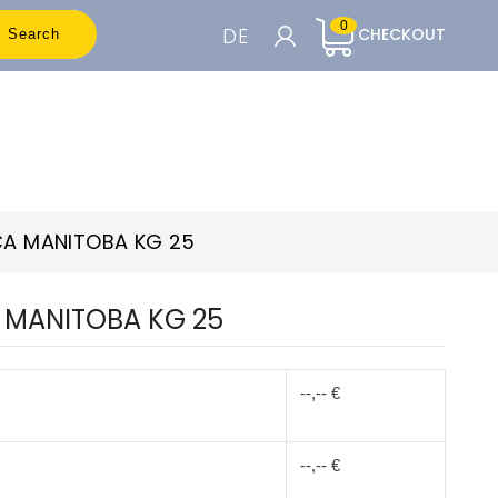
0
DE
CHECKOUT
Search
WARENKORB

Um die Preise sehen zu können, müssen
Sie registriert sein
CA MANITOBA KG 25
Accedi o Registrati
 MANITOBA KG 25
--,-- €
--,-- €