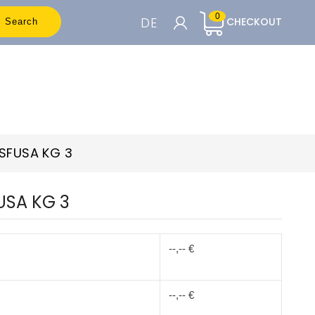
0
DE
CHECKOUT
Search
WARENKORB

Um die Preise sehen zu können, müssen
Sie registriert sein
SFUSA KG 3
Accedi o Registrati
USA KG 3
--,-- €
--,-- €