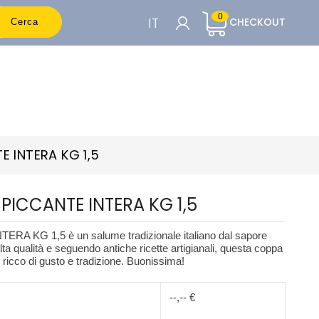
0
IT
CHECKOUT
Cerca
CARRELLO

Per vedere i prezzi è necessario essere
registrati
E INTERA KG 1,5
Accedi o Registrati
PICCANTE INTERA KG 1,5
 KG 1,5 è un salume tradizionale italiano dal sapore
lta qualità e seguendo antiche ricette artigianali, questa coppa
 ricco di gusto e tradizione. Buonissima!
--,-- €