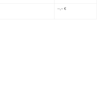
--,-- €