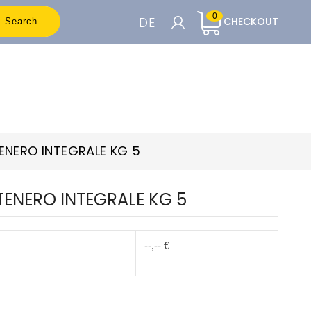
0
DE
CHECKOUT
Search
WARENKORB

Um die Preise sehen zu können, müssen
Sie registriert sein
ENERO INTEGRALE KG 5
Accedi o Registrati
TENERO INTEGRALE KG 5
--,-- €