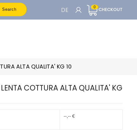
0
DE
CHECKOUT
Search
WARENKORB

Um die Preise sehen zu können, müssen
Sie registriert sein
URA ALTA QUALITA' KG 10
Accedi o Registrati
LENTA COTTURA ALTA QUALITA' KG
--,-- €