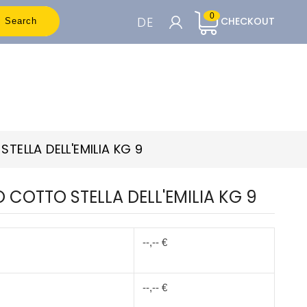
0
DE
CHECKOUT
Search
WARENKORB

Um die Preise sehen zu können, müssen
Sie registriert sein
ELLA DELL'EMILIA KG 9
Accedi o Registrati
COTTO STELLA DELL'EMILIA KG 9
--,-- €
--,-- €