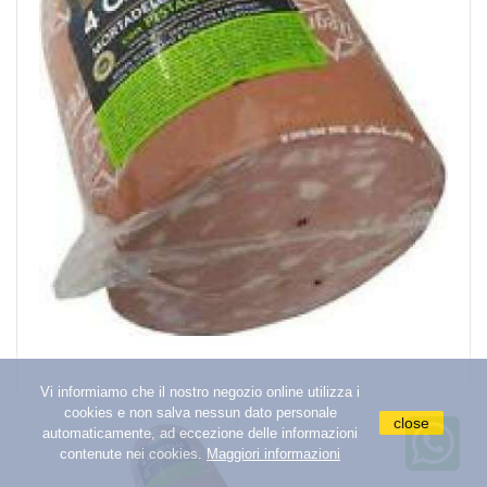
PANCETTA E COPPA
BRESAOLA E SPECK
POLLO E TACCHINO
PORCHETTA E ALTRI SALUMI
WURSTEL
add_circle
SAUCES PELÉES ET PURES
add_circle
HUILE
add_circle
OLIVES ET CÂPRES
add_circle
CONDIMENTS ET ÉPICES AU VINAIGRE
add_circle
CORNICHON ET CHAMPIGNONS À L'HUILE
Vi informiamo che il nostro negozio online utilizza i
add_circle
SAUCES ET PÂTES
cookies e non salva nessun dato personale
close
automaticamente, ad eccezione delle informazioni
add_circle
LÉGUMINEUSES MAÏS ET CONSERVES DE
contenute nei cookies.
Maggiori informazioni
LÉGUMES